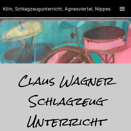
view-source:http://clauswagnerdrums.de/
Köln, Schlagzeugunterricht, Agnesviertel, Nippes
Claus Wagner
Schlagzeug
Unterricht